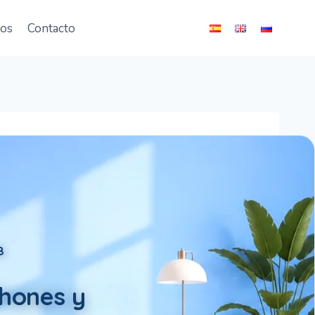
ios
Contacto
8
chones y