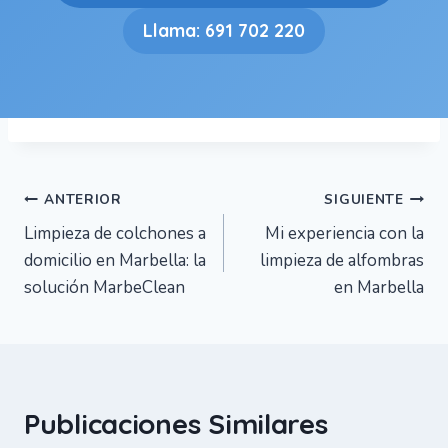
Llama: 691 702 220
Navegación
ANTERIOR
SIGUIENTE
Limpieza de colchones a
Mi experiencia con la
de
domicilio en Marbella: la
limpieza de alfombras
entradas
solución MarbeClean
en Marbella
Publicaciones Similares