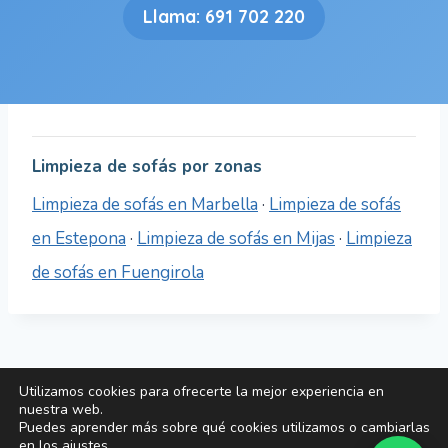
Llama: 691 702 220
Limpieza de sofás por zonas
Limpieza de sofás en Marbella
·
Limpieza de sofás
en Estepona
·
Limpieza de sofás en Mijas
·
Limpieza
de sofás en Fuengirola
Utilizamos cookies para ofrecerte la mejor experiencia en
© 2026 MARBECLEAN S.L. ·
Aviso legal
·
Política de
nuestra web.
Puedes aprender más sobre qué cookies utilizamos o cambiarlas
privacidad
·
Política de cookies
en los
ajustes
.