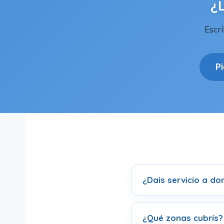
¿
Escr
P
¿Dais servicio a dom
¿Qué zonas cubrís?