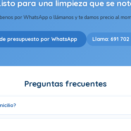
Listo para una limpieza que se not
íbenos por WhatsApp o llámanos y te damos precio al mom
ide presupuesto por WhatsApp
Llama: 691 702
Preguntas frecuentes
icilio?