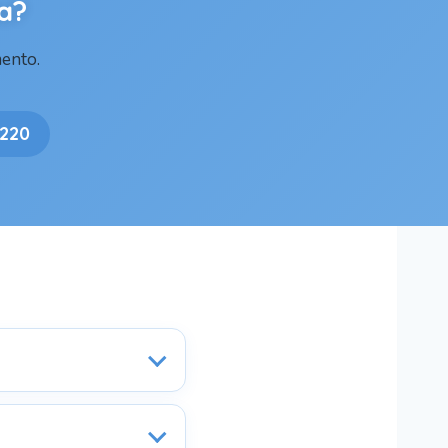
a?
ento.
 220