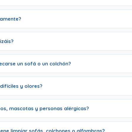
tamente?
izáis?
ecarse un sofá o un colchón?
ifíciles y olores?
ños, mascotas y personas alérgicas?
ene limpiar sofás, colchones o alfombras?