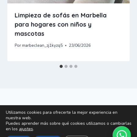
Limpieza de sofás en Marbella
para hogares con niños y
mascotas
Por
marbeclean_zj1kyzq5
23/06/2026
Utilizamos cookies para ofrecerte la mejor experiencia en
© 2026 MARBECLEAN S.L. ·
Aviso legal
·
Política de
nuestra web.
Puedes aprender más sobre qué cookies utilizamos o cambiarlas
privacidad
·
Política de cookies
en los
ajustes
.