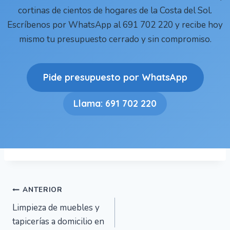
cortinas de cientos de hogares de la Costa del Sol.
Escríbenos por WhatsApp al 691 702 220 y recibe hoy
mismo tu presupuesto cerrado y sin compromiso.
Pide presupuesto por WhatsApp
Llama: 691 702 220
Navegación
ANTERIOR
Limpieza de muebles y
de
tapicerías a domicilio en